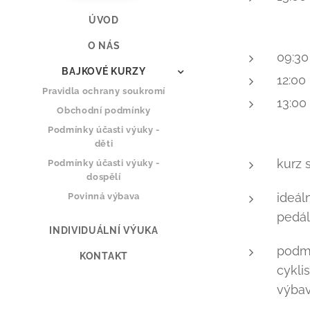
ÚVOD
O NÁS
09:30
BAJKOVÉ KURZY
12:00
Pravidla ochrany soukromí
13:00
Obchodní podmínky
Podmínky účasti výuky -
děti
kurz 
Podmínky účasti výuky -
dospělí
ideál
Povinná výbava
pedál
INDIVIDUÁLNÍ VÝUKA
podmí
KONTAKT
cykli
výbav