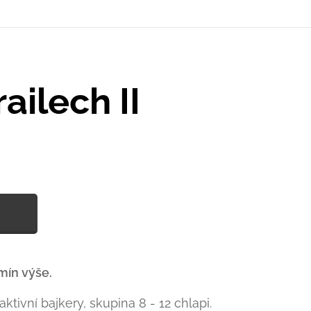
ailech II
rmín výše.
aktivní bajkery, skupina 8 - 12 chlapi.