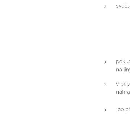
sváču
pokud
na ji
v pří
náhra
po př