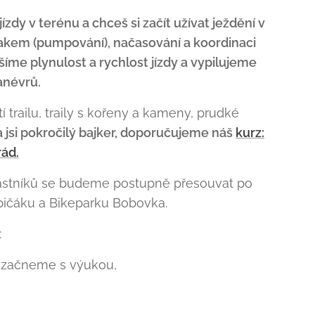
zdy v terénu a chceš si začít užívat ježdění v
 tlakem (pumpování), načasování a koordinaci
íme plynulost a rychlost jízdy a vypilujeme
anévrů.
railu, traily s kořeny a kameny, prudké
a jsi pokročilý bajker, doporučujeme náš
kurz:
rád.
častníků se budeme postupně přesouvat po
ičáku a Bikeparku Bobovka.
:
e začneme s výukou,