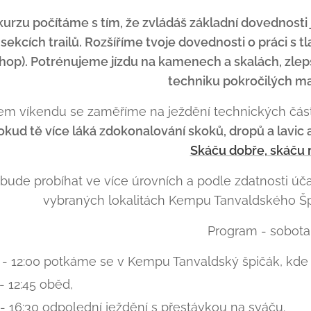
urzu počítáme s tím, že zvládáš základní dovednosti jí
 sekcích trailů. Rozšíříme tvoje dovednosti o práci s
hop). Potrénujeme jízdu na kamenech a skalách, zlepš
techniku pokročilých m
m víkendu se zaměříme na ježdění technických částí t
okud tě více láká zdokonalování skoků, dropů a lavic 
Skáču dobře, skáču 
bude probíhat ve více úrovních a podle zdatnosti ú
vybraných lokalitách Kempu Tanvaldského Šp
Program - sobota
 - 12:00 potkáme se v Kempu Tanvaldský špičák, kd
 - 12:45 oběd,
 - 16:30 odpolední ježdění s přestávkou na sváču.