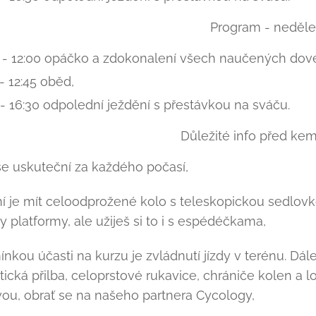
Program - neděle
 - 12:00 opáčko a zdokonalení všech naučených dove
 - 12:45 oběd,
 - 16:30 odpolední ježdění s přestávkou na sváču.
Důležité info před ke
se uskuteční za každého počasí,
ní je mít celoodprožené kolo s teleskopickou sedlo
y platformy, ale užiješ si to i s espédéčkama,
nkou účasti na kurzu je zvládnutí jízdy v terénu. Dál
stická přilba, celoprstové rukavice, chrániče kolen 
ou, obrať se na našeho partnera Cycology,