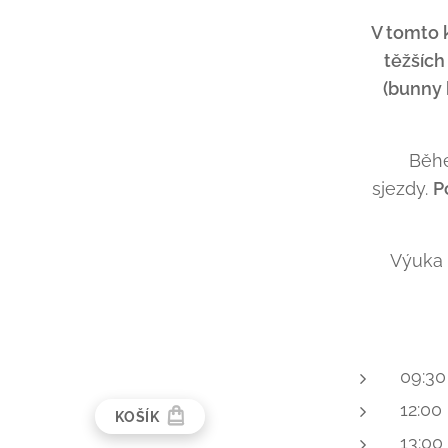
V tomto k
těžších
(bunny 
Běhe
sjezdy.
P
Výuka 
09:30
12:00
KOŠÍK
13:00