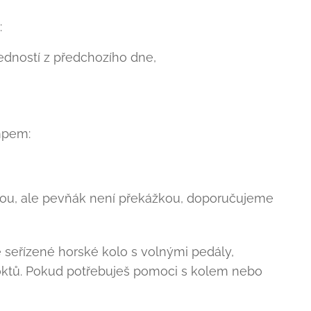
:
dností z předchozího dne,
mpem:
vkou, ale pevňák není překážkou, doporučujeme
e seřízené horské kolo s volnými pedály,
a loktů. Pokud potřebuješ pomoci s kolem nebo