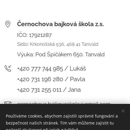
Černochova bajková škola z.s.
IČO: 17921287
Sídlo: Krkonošská 536, 468 41 Tanvald
Výuka:
Pod Špičákem 650, Tanvald
+420 777 744 985 / Lukáš
+420 731 196 280 / Pavla
+420 731 255 011 / Jana
cernochova.bajkovaskola@gmail.com
Používáme cookies, abychom zajistili správné fungování a
bezpečnost našich stránek. Tím vám můžeme zajistit tu
nejlepší zkušenost při jejich návštěvě.