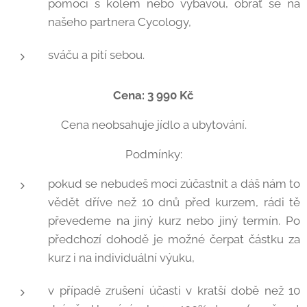
pomoci s kolem nebo výbavou, obrať se na
našeho partnera Cycology,
sváču a pití sebou.
Cena: 3 990 Kč
Cena neobsahuje jídlo a ubytování.
Podmínky:
pokud se nebudeš moci zúčastnit a dáš nám to
vědět dříve než 10 dnů před kurzem, rádi tě
převedeme na jiný kurz nebo jiný termín. Po
předchozí dohodě je možné čerpat částku za
kurz i na individuální výuku,
v případě zrušení účasti v kratší době než 10