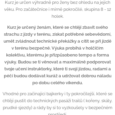
Kurz je určen výhradně pro ženy bez ohledu na jejich
věku. Pro začátečnice i mírně pokročilé, skupina 8 - 12
holek.
Kurz je určený ženám, které se chtějí zbavit svého
strachu z jízdy v terénu, získat potřebné sebevědomí,
umět zvládnout technické překážky a cítit se při jízdě
v terénu bezpečně. Výuka probíhá v holčičím
kolektivu, kterému je přizpůsobeno tempo a forma
výuky. Budou se ti věnovat a maximálně podporovat
tvoje učení instruktorky, které ti svojí jízdou, radami a
péčí budou dodávat kuráž a udržovat dobrou náladu
po dobu celého víkendu.
Vhodné pro začínající bajkerky i ty pokročilejší, které se
chtějí pustit do technických pasáží trailů ( kořeny, skály,
prudké sjezdy) a rády by si to vyzkoušely v bezpečném
prostředí.