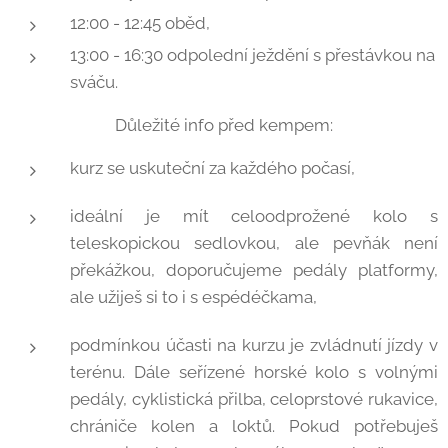
12:00 - 12:45 oběd,
13:00 - 16:30 odpolední ježdění s přestávkou na
sváču.
Důležité info před kempem:
kurz se uskuteční za každého počasí,
ideální je mít celoodprožené kolo s
teleskopickou sedlovkou, ale pevňák není
překážkou, doporučujeme pedály platformy,
ale užiješ si to i s espédéčkama,
podmínkou účasti na kurzu je zvládnutí jízdy v
terénu. Dále seřízené horské kolo s volnými
pedály, cyklistická přilba, celoprstové rukavice,
chrániče kolen a loktů. Pokud potřebuješ